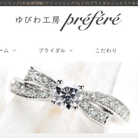
ゲージリング)や結婚指輪(マリッジリング)などのブライダルジュエリーを
ーム
ブライダル
こだわり
パールリング・
結婚指輪
手作り結婚指輪
お得なペアリ
パールネックレス
（結婚指輪